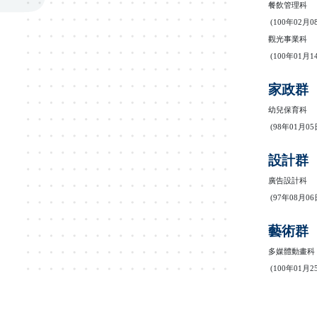
餐飲管理科
(100
年
02
月
0
觀光事業科
(100
年
01
月
1
家政群
幼兒保育科
(98
年
01
月
05
設計群
廣告設計科
(97
年
08
月
06
藝術群
多媒體動畫科
(100
年
01
月
2