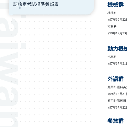
語檢定考試標準參照表
機械群
機械科
(
97
年
09
月
22
模具科
(99
年
12
月
23
動力機
汽車科
(
97
年
07
月
31
外語群
應用外語科英
(99
月
12
月
31
應用外語科日
(
97
年
07
月
22
餐旅群