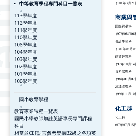
中等教育學程專門科目一覽表
(101
年
3
月
21
113學年度
商業與
112學年度
國際貿易科
111學年度
(97
年0
8
月0
6
110學年度
會計事務科
108學年度
(100
年08
月0
104學年度
商業經營科
103學年度
(97
年
10
月
14
102學年度
資料處理科
101學年度
(98
年0
1
月0
7
100學年度
流通管理科
(99
年
11
月
10
國小教育學程
化工群
教育專業課程一覽表
國民小學教師加註英語專長專門課程
化工科
科目
(
97
年
07
月
15
相當於CEF語言參考架構B2級之各項英