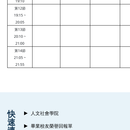
19:10
12
第
節
19:15 ~
20:05
13
第
節
20:10 ~
21:00
14
第
節
21:05 ~
21:55
:::
快
人文社會學院
速
畢業校友榮譽回報單