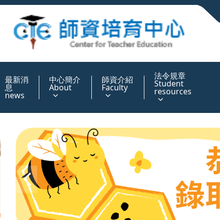
:::
法令規章
最新消
中心簡介
師資介紹
Student
息
About
Faculty
resources
news