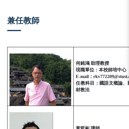
:::
兼任教師
何銘鴻 助理教授
現職單位：本校師培中心
E-mail
：
rkv772209
@stust.
任教科目：國語文概論、
材教法
黃哲彬 講師