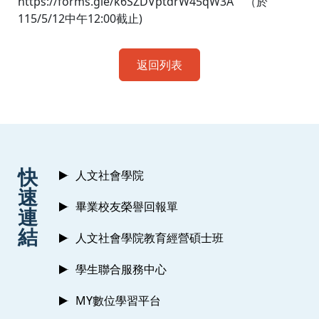
https://forms.gle/k6SZDVptdrW45qW3A （於
115/5/12中午12:00截止)
返回列表
:::
快
人文社會學院
速
畢業校友榮譽回報單
連
結
人文社會學院教育經營碩士班
學生聯合服務中心
MY數位學習平台